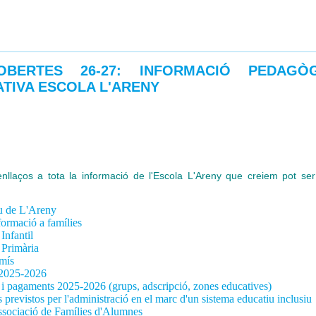
BERTES 26-27: INFORMACIÓ PEDAGÒG
TIVA ESCOLA L'ARENY
enllaços a tota la informació de l'Escola L'Areny que creiem pot ser
iu de L'Areny
ormació a famílies
Infantil
 Primària
mís
s 2025-2026
 i pagaments 2025-2026 (grups, adscripció, zones educatives)
s previstos
per l'administració en el marc d'un sistema educatiu inclusiu
ssociació de Famílies d'Alumnes