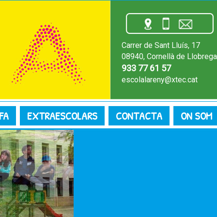
Carrer de Sant Lluís, 17
08940, Cornellà de Llobrega
933 77 61 57
escolalareny@xtec.cat
FA
EXTRAESCOLARS
CONTACTA
ON SOM