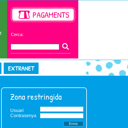
t
Cerca:
EXTRANET
Zona restringida
Usuari
Contrasenya