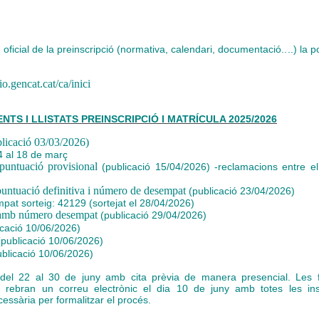
 oficial de la preinscripció (normativa, calendari, documentació....) la 
io.gencat.cat/ca/inici
TS I LLISTATS PREINSCRIPCIÓ I MATRÍCULA 2025/2026
ublicació 03/03/2026)
 4 al 18 de març
puntuació provisional
(publicació 15/04/2026) -reclamacions entre el
puntuació definitiva i número de desempat
(publicació 23/04/2026)
at sorteig: 42129 (sortejat el 28/04/2026)
a amb número desempat
(publicació 29/04/2026)
cació 10/06/2026)
publicació 10/06/2026)
blicació 10/06/2026)
del 22 al 30 de juny amb cita prèvia de manera presencial. Les f
 rebran un correu electrònic el dia 10 de juny amb totes les ins
ssària per formalitzar el procés.