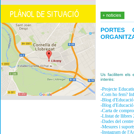
PLÀNOL DE SITUACIÓ
PORTES O
ORGANITZA
Us facilitem els 
interès:
-Projecte Educat
-Com ho fem? Inf
-Blog d'Educació 
-Blog d'Educació
-Carta de compro
-Llistat de llibre
-Dades del centre
-Mesures i suport
-Instagram de l'A