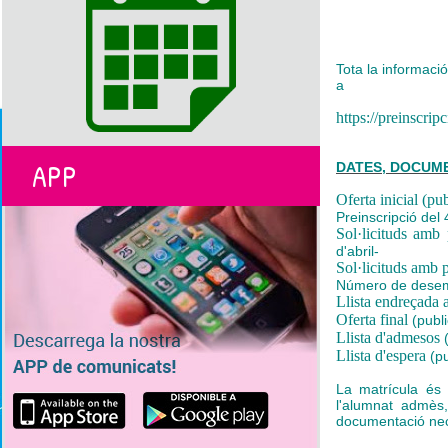
Tota la informació
a
https://preinscripc
APP
DATES, DOCUMEN
Oferta inicial (p
Preinscripció del
Sol·licituds amb 
d'abril-
Sol·licituds amb 
Número de desemp
Llista endreçad
Oferta final
(publi
Llista d'admesos
(
Llista d'espera
(pu
La matrícula és 
l'alumnat admès,
documentació nece