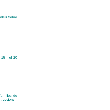
podeu trobar
 15 i el 20
amílies de
truccions i