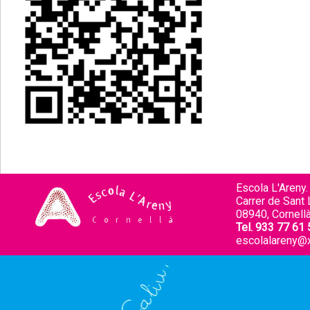
Escola L'Areny.
Carrer de Sant L
08940, Cornellà
Tel. 933 77 61 
escolalareny@x