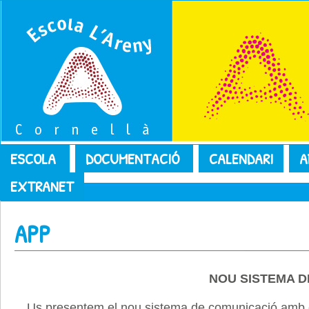
ESCOLA
DOCUMENTACIÓ
CALENDARI
A
EXTRANET
APP
NOU SISTEMA D
Us presentem el nou sistema de comunicació amb el 