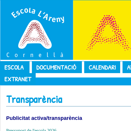
ESCOLA
DOCUMENTACIÓ
CALENDARI
A
EXTRANET
Transparència
Publicitat activa/transparència
Pressupost de l'escola 2026