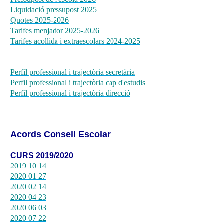
Liquidació pressupost 2025
Quotes 2025-2026
Tarifes menjador 2025-2026
Tarifes acollida i extraescolars 2024-202
5
Perfil professional i trajectòria secretària
Perfil professional i trajectòria cap d'estudis
Perfil professional i trajectòria direcció
Acords Consell Escolar
CURS 2019/2020
2019 10 14
2020 01 27
2020 02 14
2020 04 23
2020 06 03
2020 07 2
2