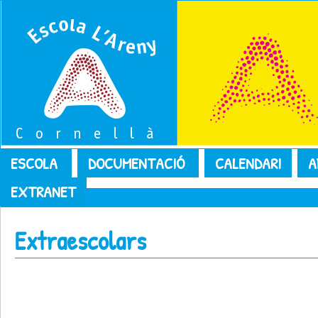
ESCOLA
DOCUMENTACIÓ
CALENDARI
A
EXTRANET
Extraescolars