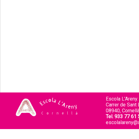
Escola L'Areny.
Carrer de Sant L
08940, Cornellà
Tel. 933 77 61 
escolalareny@x