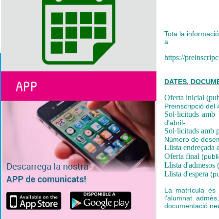
Tota la informació
a
https://preinscripc
APP
DATES, DOCUMEN
Oferta inicial (p
Preinscripció del
Sol·licituds amb 
d'abril-
Sol·licituds amb 
Número de desemp
Llista endreçad
Oferta final
(publi
Llista d'admesos
(
Llista d'espera
(pu
La matrícula és 
l'alumnat admès,
documentació nece