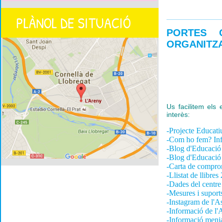
PLÀNOL DE SITUACIÓ
PORTES O
ORGANITZA
Us facilitem els 
interès:
-Projecte Educat
-Com ho fem? Inf
-Blog d'Educació 
-Blog d'Educació
-Carta de compro
-Llistat de llibre
-Dades del centre
-Mesures i suport
-Instagram de l'A
-Informació de l
-Informació men