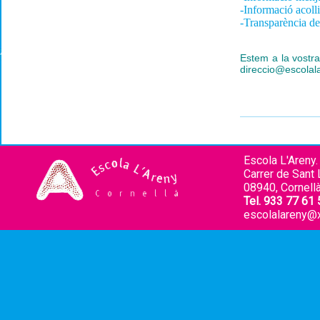
-Informació acolli
-Transparència d
Estem a la vostra
direccio@escolal
Escola L'Areny.
Carrer de Sant L
08940, Cornellà
Tel. 933 77 61 
escolalareny@x